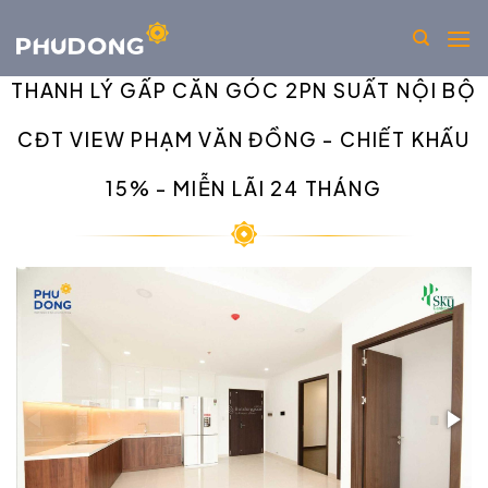
THANH LÝ GẤP CĂN GÓC 2PN SUẤT NỘI BỘ
CĐT VIEW PHẠM VĂN ĐỒNG - CHIẾT KHẤU
15% - MIỄN LÃI 24 THÁNG