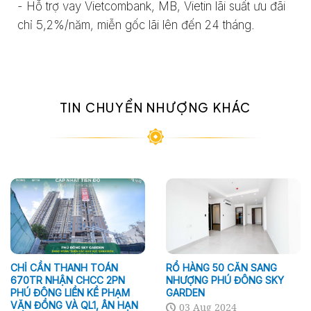
- Hỗ trợ vay Vietcombank, MB, Vietin lãi suất ưu đãi
chỉ 5,2%/năm, miễn gốc lãi lên đến 24 tháng.
TIN CHUYỂN NHƯỢNG KHÁC
CHỈ CẦN THANH TOÁN
RỔ HÀNG 50 CĂN SANG
670TR NHẬN CHCC 2PN
NHƯỢNG PHÚ ĐÔNG SKY
PHÚ ĐÔNG LIỀN KỀ PHẠM
GARDEN
VĂN ĐỒNG VÀ QL1, ÂN HẠN
03 Aug 2024