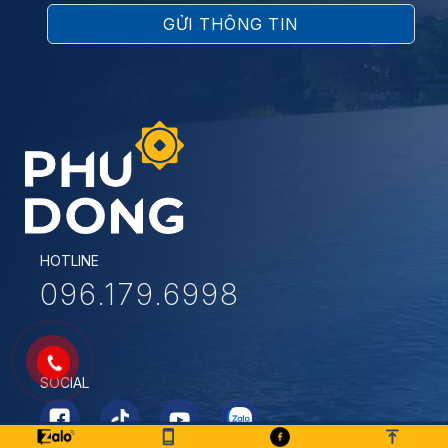
HOTLINE
096.179.6998
SOCIAL
phone_iphone
vertical_align_top